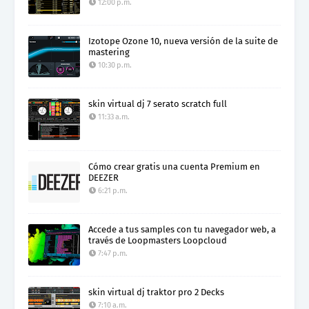
12:00 p.m.
Izotope Ozone 10, nueva versión de la suite de
mastering
10:30 p.m.
skin virtual dj 7 serato scratch full
11:33 a.m.
Cómo crear gratis una cuenta Premium en
DEEZER
6:21 p.m.
Accede a tus samples con tu navegador web, a
través de Loopmasters Loopcloud
7:47 p.m.
skin virtual dj traktor pro 2 Decks
7:10 a.m.