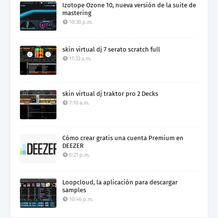
Izotope Ozone 10, nueva versión de la suite de
mastering
10:30 p.m.
skin virtual dj 7 serato scratch full
11:33 a.m.
skin virtual dj traktor pro 2 Decks
7:10 a.m.
Cómo crear gratis una cuenta Premium en
DEEZER
6:21 p.m.
Loopcloud, la aplicación para descargar
samples
10:46 p.m.