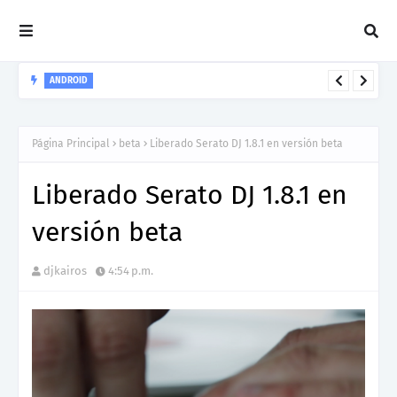
ANDROID
Rekordbox para iOS/Android ahora compatible con Spotify
Página Principal
beta
Liberado Serato DJ 1.8.1 en versión beta
Liberado Serato DJ 1.8.1 en
versión beta
djkairos
4:54 p.m.