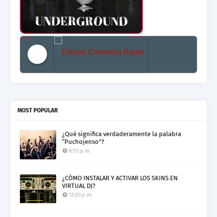
Electro Colombia Radio 2
MOST POPULAR
¿Qué significa verdaderamente la palabra
“Puchojenso”?
8:55 p.m.
¿CÓMO INSTALAR Y ACTIVAR LOS SKINS EN
VIRTUAL DJ?
12:00 p.m.