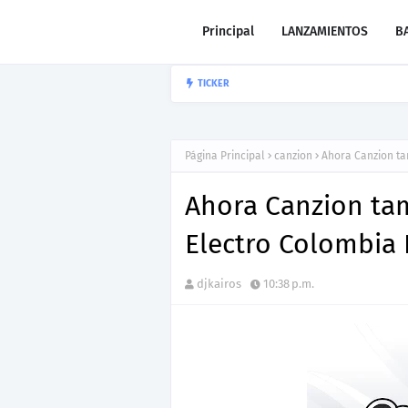
Principal
LANZAMIENTOS
B
TICKER
“LEÓN” lo nu
CARLOS GARIBAY JR
Página Principal
canzion
Ahora Canzion ta
Ahora Canzion ta
Electro Colombia
djkairos
10:38 p.m.