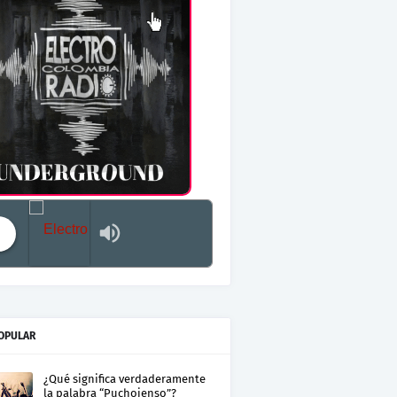
Electro Colombia Radio 2
OPULAR
¿Qué significa verdaderamente
la palabra “Puchojenso”?