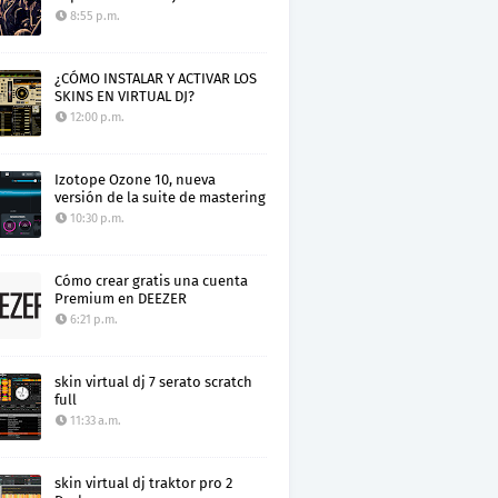
8:55 p.m.
¿CÓMO INSTALAR Y ACTIVAR LOS
SKINS EN VIRTUAL DJ?
12:00 p.m.
Izotope Ozone 10, nueva
versión de la suite de mastering
10:30 p.m.
Cómo crear gratis una cuenta
Premium en DEEZER
6:21 p.m.
skin virtual dj 7 serato scratch
full
11:33 a.m.
skin virtual dj traktor pro 2