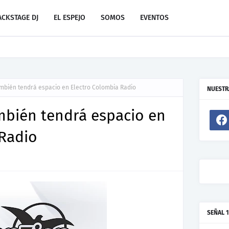
ACKSTAGE DJ
EL ESPEJO
SOMOS
EVENTOS
evo de Resonant Force ft. Carlos Garibay Jr
mbién tendrá espacio en Electro Colombia Radio
NUESTR
mbién tendrá espacio en
 Radio
SEÑAL 1