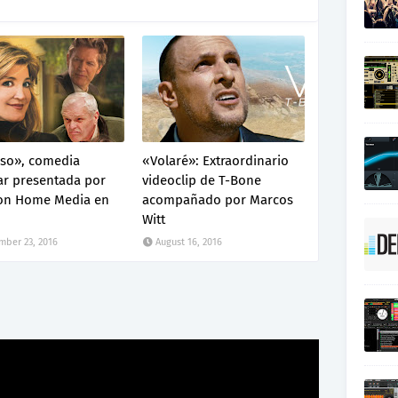
íso», comedia
«Volaré»: Extraordinario
ar presentada por
videoclip de T-Bone
on Home Media en
acompañado por Marcos
Witt
ber 23, 2016
August 16, 2016