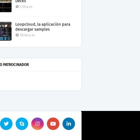
Decks
7:10 a.m.
Loopcloud, la aplicación para
descargar samples
10:46 p.m.
O PATROCINADOR