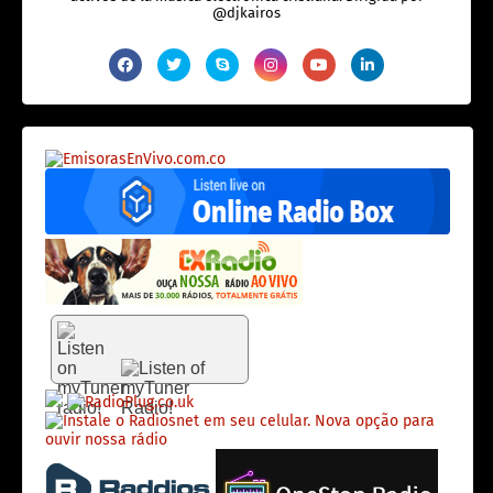
@djkairos