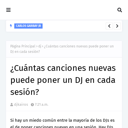
CARLOS GARIBAY JR
“LEÓN” lo nuevo de Resonant Force ft. Carlos Garibay Jr
Página Principal
dj
¿Cuántas canciones nuevas puede poner un
DJ en cada sesión?
¿Cuántas canciones nuevas
puede poner un DJ en cada
sesión?
djkairos
7:21 a.m.
Si hay un miedo común entre la mayoría de los DJs es
el de poner canciones nuevas en una sesión. Hay DJs