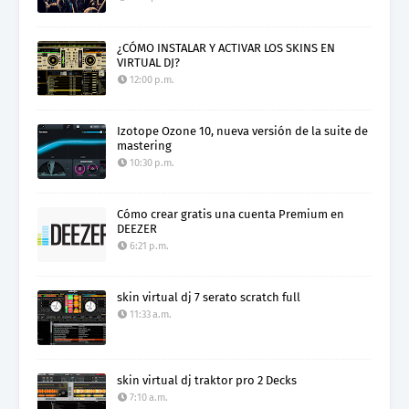
¿CÓMO INSTALAR Y ACTIVAR LOS SKINS EN
VIRTUAL DJ?
12:00 p.m.
Izotope Ozone 10, nueva versión de la suite de
mastering
10:30 p.m.
Cómo crear gratis una cuenta Premium en
DEEZER
6:21 p.m.
skin virtual dj 7 serato scratch full
11:33 a.m.
skin virtual dj traktor pro 2 Decks
7:10 a.m.