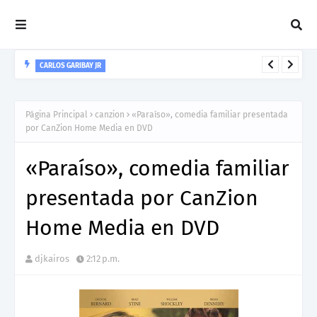
CARLOS GARIBAY JR
“LEÓN” lo nuevo de Resonant Force ft. Carlos Garibay Jr
Página Principal
canzion
«Paraíso», comedia familiar presentada
por CanZion Home Media en DVD
«Paraíso», comedia familiar
presentada por CanZion
Home Media en DVD
djkairos
2:12 p.m.