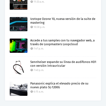
11:33 a.m.
Izotope Ozone 10, nueva versión de la suite de
mastering
10:30 p.m.
Accede a tus samples con tu navegador web, a
través de Loopmasters Loopcloud
7:47 p.m.
Sennheiser expande su línea de audífonos HD1
con versión intrauricular
7:40 p.m.
Panasonic explica el elevado precio de su
nuevo plato SL-1200G
6:15 a.m.