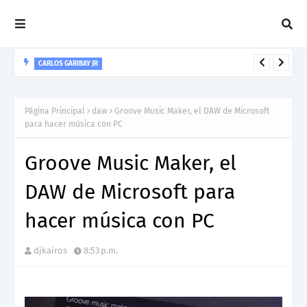
CARLOS GARIBAY JR
“LEÓN” lo nuevo de Resonant Force ft. Carlos Garibay Jr
Página Principal
daw
Groove Music Maker, el DAW de Microsoft
para hacer música con PC
Groove Music Maker, el
DAW de Microsoft para
hacer música con PC
djkairos
8:53 p.m.