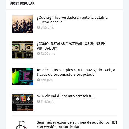
MOST POPULAR
¿Qué significa verdaderamente la palabra
“Puchojenso”?
8:55 p.m.
¿CÓMO INSTALAR Y ACTIVAR LOS SKINS EN
VIRTUAL DJ?
12:00 p.m.
Accede a tus samples con tu navegador web, a
través de Loopmasters Loopcloud
7:47 p.m.
skin virtual dj 7 serato scratch full
11:33 a.m.
Sennheiser expande su línea de audífonos HD1
con versión intrauricular