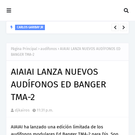
CARLOS GARIBAY JR
“LEÓN” lo nuevo de Resonant Force ft. Carlos Garibay Jr
Página Principal
audifonos
AIAIAI LANZA NUEVOS AUDÍFONOS ED
BANGER TMA-2
AIAIAI LANZA NUEVOS
AUDÍFONOS ED BANGER
TMA-2
djkairos
11:31 p.m.
AIAIAI ha lanzado una edición limitada de los
audífonos modulares Ed Banger TMA-2 para Djs. Son