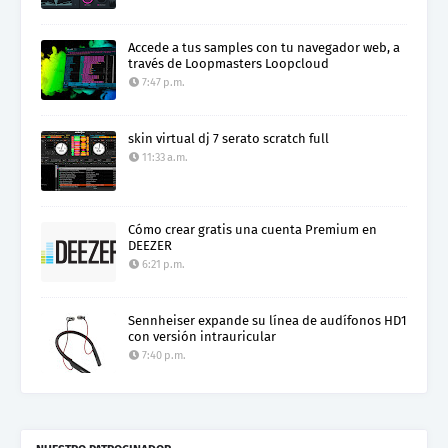
Accede a tus samples con tu navegador web, a
través de Loopmasters Loopcloud
7:47 p.m.
skin virtual dj 7 serato scratch full
11:33 a.m.
Cómo crear gratis una cuenta Premium en
DEEZER
6:21 p.m.
Sennheiser expande su línea de audífonos HD1
con versión intrauricular
7:40 p.m.