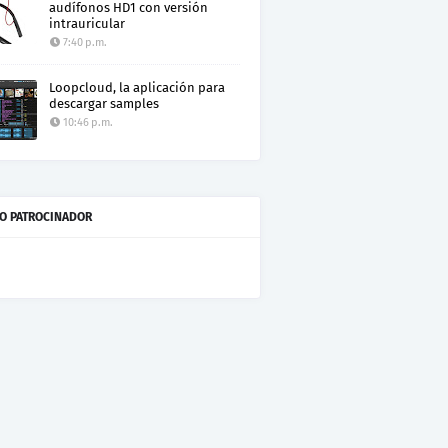
audífonos HD1 con versión
intrauricular
7:40 p.m.
Loopcloud, la aplicación para
descargar samples
10:46 p.m.
O PATROCINADOR