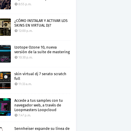
8:55 p.m.
¿CÓMO INSTALAR Y ACTIVAR LOS
SKINS EN VIRTUAL DJ?
12:00 p.m.
Izotope Ozone 10, nueva
versión de la suite de mastering
10:30 p.m.
skin virtual dj 7 serato scratch
full
11:33 a.m.
Accede a tus samples con tu
navegador web, a través de
Loopmasters Loopcloud
7:47 p.m.
Sennheiser expande su línea de