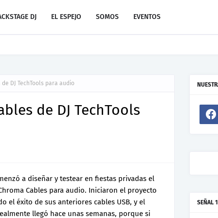
ACKSTAGE DJ
EL ESPEJO
SOMOS
EVENTOS
evo de Resonant Force ft. Carlos Garibay Jr
de DJ TechTools para audio
NUESTR
bles de DJ TechTools
enzó a diseñar y testear en fiestas privadas el
hroma Cables para audio. Iniciaron el proyecto
 el éxito de sus anteriores cables USB, y el
SEÑAL 1
 realmente llegó hace unas semanas, porque si