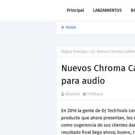
Principal
LANZAMIENTOS
B
“LEÓN” lo nu
TICKER
CARLOS GARIBAY JR
Página Principal
dj
Nuevos Chroma Cables 
Nuevos Chroma Ca
para audio
djkairos
11:08 a.m.
En 2016 la gente de DJ TechTools com
producto que ahora presentan, los C
como sugerencia de sus clientes dado
resultado final llega ahora; bueno,