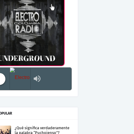
Electro Colombia Radio 2
OPULAR
¿Qué significa verdaderamente
la palabra “Puchojenso”?