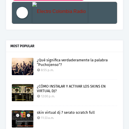
Electro Colombia Radio 2
MOST POPULAR
¿Qué significa verdaderamente la palabra
“Puchojenso”?
8:55 p.m.
¿CÓMO INSTALAR Y ACTIVAR LOS SKINS EN
VIRTUAL DJ?
12:00 p.m.
skin virtual dj 7 serato scratch full
11:33 a.m.