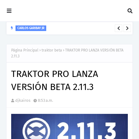
CARLOS GARIBAY JR
“LEÓN” lo nuevo de Resonant Force ft. Carlos Garibay Jr
Página Principal
traktor beta
TRAKTOR PRO LANZA VERSIÓN BETA
2.11.3
TRAKTOR PRO LANZA
VERSIÓN BETA 2.11.3
djkairos
8:53 a.m.