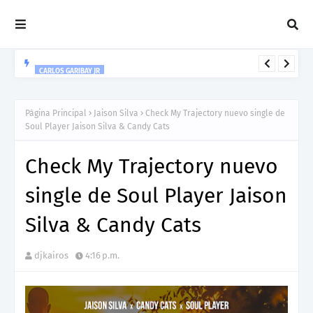
CARLOS GARIBAY JR
“LEÓN” lo nuevo de Resonant Force ft. Carlos Garibay Jr
Página Principal
Jaison Silva
Check My Trajectory nuevo single de
Soul Player Jaison Silva & Candy Cats
Check My Trajectory nuevo
single de Soul Player Jaison
Silva & Candy Cats
djkairos
4:16 p.m.