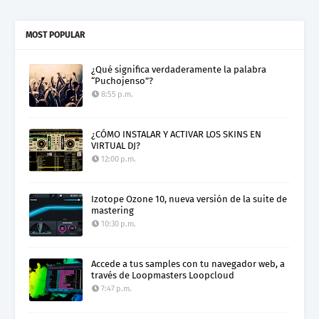
Electro Colombia Radio 2
MOST POPULAR
¿Qué significa verdaderamente la palabra
“Puchojenso”?
8:55 p.m.
¿CÓMO INSTALAR Y ACTIVAR LOS SKINS EN
VIRTUAL DJ?
12:00 p.m.
Izotope Ozone 10, nueva versión de la suite de
mastering
10:30 p.m.
Accede a tus samples con tu navegador web, a
través de Loopmasters Loopcloud
7:47 p.m.