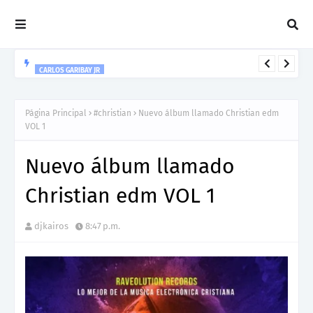
CARLOS GARIBAY JR
“LEÓN” lo nuevo de Resonant Force ft. Carlos Garibay Jr
Página Principal
#christian
Nuevo álbum llamado Christian edm
VOL 1
Nuevo álbum llamado
Christian edm VOL 1
djkairos
8:47 p.m.