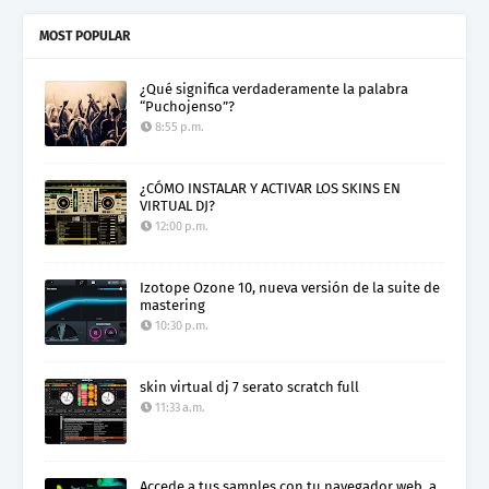
MOST POPULAR
¿Qué significa verdaderamente la palabra
“Puchojenso”?
8:55 p.m.
¿CÓMO INSTALAR Y ACTIVAR LOS SKINS EN
VIRTUAL DJ?
12:00 p.m.
Izotope Ozone 10, nueva versión de la suite de
mastering
10:30 p.m.
skin virtual dj 7 serato scratch full
11:33 a.m.
Accede a tus samples con tu navegador web, a