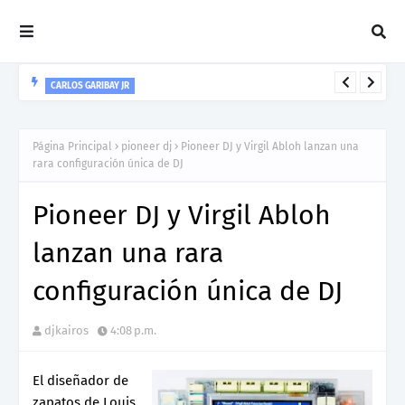
CARLOS GARIBAY JR
“LEÓN” lo nuevo de Resonant Force ft. Carlos Garibay Jr
Página Principal
pioneer dj
Pioneer DJ y Virgil Abloh lanzan una
rara configuración única de DJ
Pioneer DJ y Virgil Abloh
lanzan una rara
configuración única de DJ
djkairos
4:08 p.m.
El diseñador de
zapatos de Louis