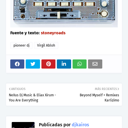
Fuente y texto:
stoneyroads
pioneer dj
Virgil Abloh
ANTIGUOS
MÁS RECIENTES
NeXus Dj Music & Eliax Xirum -
Beyond Myself + Remixes
You Are Everything
Karlizimo
Publicadas por
djkairos