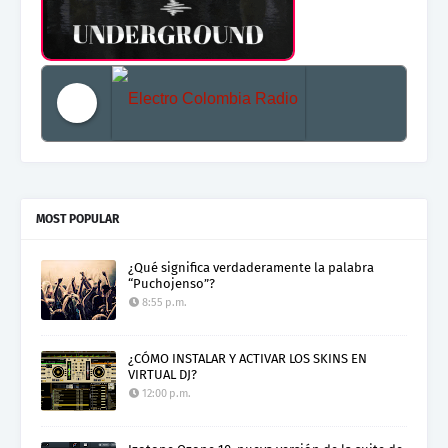
Electro Colombia Radio 2
MOST POPULAR
¿Qué significa verdaderamente la palabra
“Puchojenso”?
8:55 p.m.
¿CÓMO INSTALAR Y ACTIVAR LOS SKINS EN
VIRTUAL DJ?
12:00 p.m.