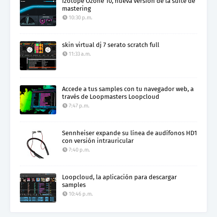
Izotope Ozone 10, nueva versión de la suite de
mastering
10:30 p.m.
skin virtual dj 7 serato scratch full
11:33 a.m.
Accede a tus samples con tu navegador web, a
través de Loopmasters Loopcloud
7:47 p.m.
Sennheiser expande su línea de audífonos HD1
con versión intrauricular
7:40 p.m.
Loopcloud, la aplicación para descargar
samples
10:46 p.m.