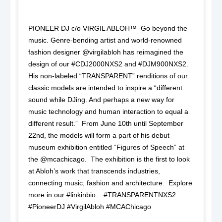
PIONEER DJ c/o VIRGIL ABLOH™️⁣ ⁣ Go beyond the
music. Genre-bending artist and world-renowned
fashion designer @virgilabloh has reimagined the
design of our #CDJ2000NXS2 and #DJM900NXS2.⁣ ⁣
His non-labeled “TRANSPARENT” renditions of our
classic models are intended to inspire a “different
sound while DJing. And perhaps a new way for
music technology and human interaction to equal a
different result.”⁣ ⁣ From June 10th until September
22nd, the models will form a part of his debut
museum exhibition entitled “Figures of Speech” at
the @mcachicago.⁣ ⁣ The exhibition is the first to look
at Abloh’s work that transcends industries,
connecting music, fashion and architecture.⁣ ⁣ Explore
more in our #linkinbio. ⁣ ⁣ #TRANSPARENTNXS2
#PioneerDJ #VirgilAbloh #MCAChicago