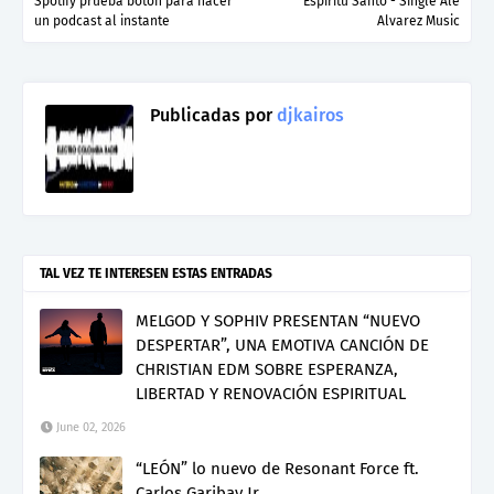
Spotify prueba botón para hacer
Espíritu Santo - Single Ale
un podcast al instante
Alvarez Music
Publicadas por
djkairos
TAL VEZ TE INTERESEN ESTAS ENTRADAS
MELGOD Y SOPHIV PRESENTAN “NUEVO
DESPERTAR”, UNA EMOTIVA CANCIÓN DE
CHRISTIAN EDM SOBRE ESPERANZA,
LIBERTAD Y RENOVACIÓN ESPIRITUAL
June 02, 2026
“LEÓN” lo nuevo de Resonant Force ft.
Carlos Garibay Jr