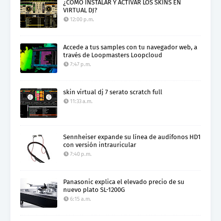
¿CÓMO INSTALAR Y ACTIVAR LOS SKINS EN
VIRTUAL DJ?
12:00 p.m.
Accede a tus samples con tu navegador web, a
través de Loopmasters Loopcloud
7:47 p.m.
skin virtual dj 7 serato scratch full
11:33 a.m.
Sennheiser expande su línea de audífonos HD1
con versión intrauricular
7:40 p.m.
Panasonic explica el elevado precio de su
nuevo plato SL-1200G
6:15 a.m.