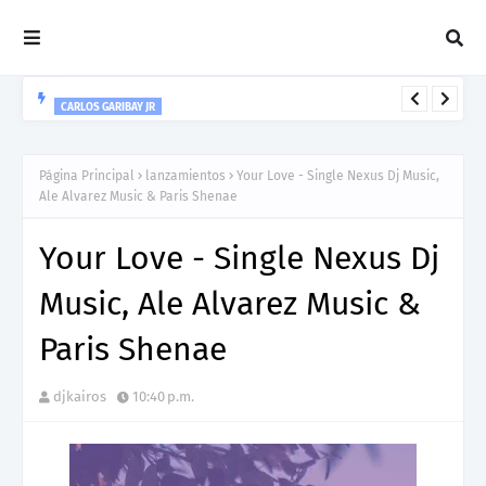
CARLOS GARIBAY JR
“LEÓN” lo nuevo de Resonant Force ft. Carlos Garibay Jr
Página Principal
lanzamientos
Your Love - Single Nexus Dj Music,
Ale Alvarez Music & Paris Shenae
Your Love - Single Nexus Dj
Music, Ale Alvarez Music &
Paris Shenae
djkairos
10:40 p.m.