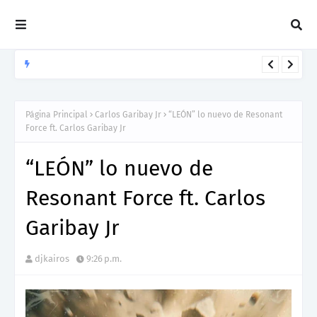
CARLOS GARIBAY JR
“LEÓN” lo nuevo de Resonant Force ft. Carlos Garibay Jr
Página Principal
Carlos Garibay Jr
“LEÓN” lo nuevo de Resonant
Force ft. Carlos Garibay Jr
“LEÓN” lo nuevo de
Resonant Force ft. Carlos
Garibay Jr
djkairos
9:26 p.m.