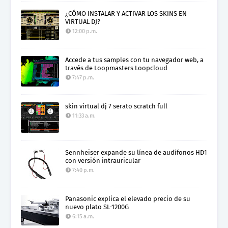
¿CÓMO INSTALAR Y ACTIVAR LOS SKINS EN
VIRTUAL DJ?
12:00 p.m.
Accede a tus samples con tu navegador web, a
través de Loopmasters Loopcloud
7:47 p.m.
skin virtual dj 7 serato scratch full
11:33 a.m.
Sennheiser expande su línea de audífonos HD1
con versión intrauricular
7:40 p.m.
Panasonic explica el elevado precio de su
nuevo plato SL-1200G
6:15 a.m.