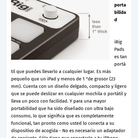
porta
bilida
d
iRig
Pads
es tan
portá
til que puedes llevarlo a cualquier lugar. Es más
pequeño que un iPad y menos de 1 "de grosor (23
mm). Cuenta con un diseño delgado, compacto y ligero
que se puede deslizar en cualquier mochila o portátil y
lleva un poco con facilidad. Y para una mayor
portabilidad que ha sido diseñado con ultra bajo
consumo, lo que significa que es completamente
funcional, tan pronto como usted lo conecta a su
dispositivo de acogida - No es necesario un adaptador
de corriente. Sólo tiene que conectarlo a tu iPhone,