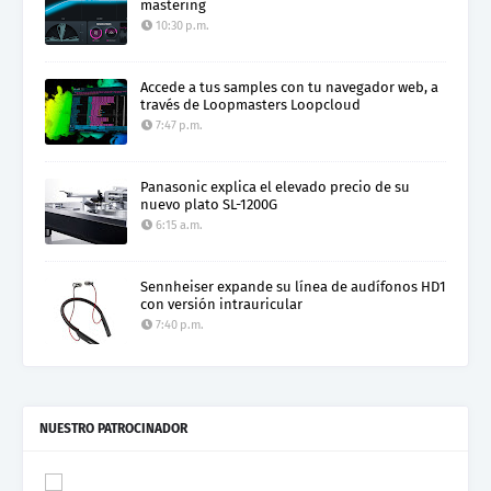
mastering
10:30 p.m.
Accede a tus samples con tu navegador web, a
través de Loopmasters Loopcloud
7:47 p.m.
Panasonic explica el elevado precio de su
nuevo plato SL-1200G
6:15 a.m.
Sennheiser expande su línea de audífonos HD1
con versión intrauricular
7:40 p.m.
NUESTRO PATROCINADOR