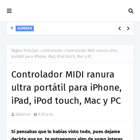
ALANDJCR
El Productor y Dj Costarricense Alandjcr presenta su nuevo
sencillo "Salmo 33:3"
Página Principal
controlador
Controlador MIDI ranura ultra
portátil para iPhone, iPad, iPod touch, Mac y PC
Controlador MIDI ranura
ultra portátil para iPhone,
iPad, iPod touch, Mac y PC
djkairos
9:35 p.m.
Si pensabas que lo habías visto todo, pues dejame
decirte que no, te entregamos algo de sumo interes