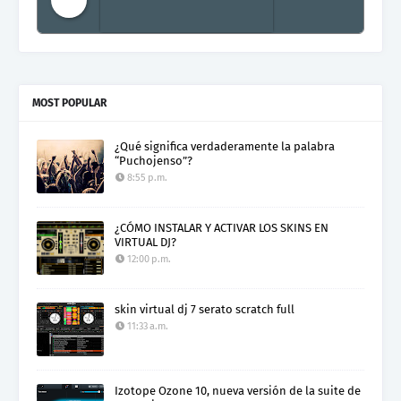
Electro Colombia Radio 2
MOST POPULAR
¿Qué significa verdaderamente la palabra
“Puchojenso”?
8:55 p.m.
¿CÓMO INSTALAR Y ACTIVAR LOS SKINS EN
VIRTUAL DJ?
12:00 p.m.
skin virtual dj 7 serato scratch full
11:33 a.m.
Izotope Ozone 10, nueva versión de la suite de