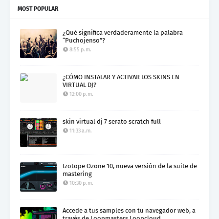
MOST POPULAR
¿Qué significa verdaderamente la palabra
“Puchojenso”?
8:55 p.m.
¿CÓMO INSTALAR Y ACTIVAR LOS SKINS EN
VIRTUAL DJ?
12:00 p.m.
skin virtual dj 7 serato scratch full
11:33 a.m.
Izotope Ozone 10, nueva versión de la suite de
mastering
10:30 p.m.
Accede a tus samples con tu navegador web, a
través de Loopmasters Loopcloud