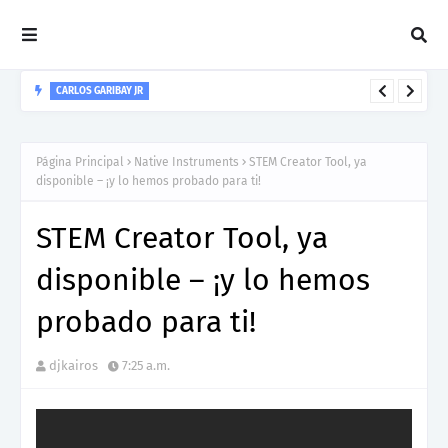
CARLOS GARIBAY JR
“LEÓN” lo nuevo de Resonant Force ft. Carlos Garibay Jr
Página Principal
Native Instruments
STEM Creator Tool, ya
disponible – ¡y lo hemos probado para ti!
STEM Creator Tool, ya
disponible – ¡y lo hemos
probado para ti!
djkairos
7:25 a.m.