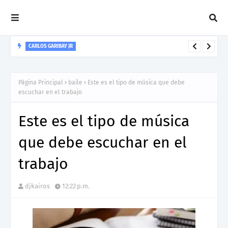
CARLOS GARIBAY JR
“LEÓN” lo nuevo de Resonant Force ft. Carlos Garibay Jr
Página Principal
baile
Este es el tipo de música que debe
escuchar en el trabajo
Este es el tipo de música
que debe escuchar en el
trabajo
djkairos
12:22 p.m.