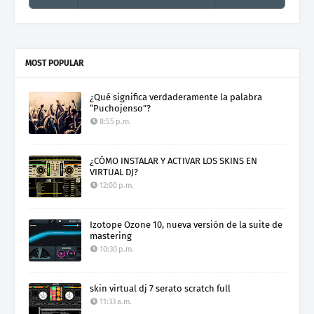
Electro Colombia Radio 2
MOST POPULAR
¿Qué significa verdaderamente la palabra
“Puchojenso”?
8:55 p.m.
¿CÓMO INSTALAR Y ACTIVAR LOS SKINS EN
VIRTUAL DJ?
12:00 p.m.
Izotope Ozone 10, nueva versión de la suite de
mastering
10:30 p.m.
skin virtual dj 7 serato scratch full
11:33 a.m.