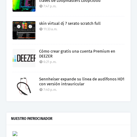
través de Loopmasters Loopcloud
7:47 p.m.
skin virtual dj 7 serato scratch full
11:33 a.m.
Cómo crear gratis una cuenta Premium en
DEEZER
6:21 p.m.
Sennheiser expande su línea de audífonos HD1
con versión intrauricular
7:40 p.m.
NUESTRO PATROCINADOR