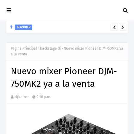
ALANDJCR
El Productor y Dj Costarricense Alandjcr presenta su nuevo
sencillo "Salmo 33:3"
Página Principal
backstage dj
Nuevo mixer Pioneer DJM-750MK2 ya
a la venta
Nuevo mixer Pioneer DJM-
750MK2 ya a la venta
djkairos
9:10 p.m.