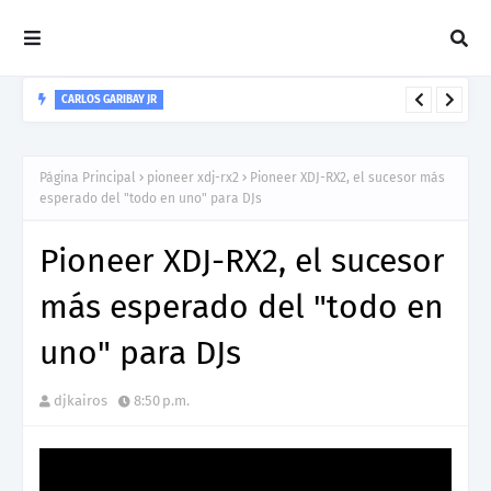
CARLOS GARIBAY JR
“LEÓN” lo nuevo de Resonant Force ft. Carlos Garibay Jr
Página Principal
pioneer xdj-rx2
Pioneer XDJ-RX2, el sucesor más
esperado del "todo en uno" para DJs
Pioneer XDJ-RX2, el sucesor
más esperado del "todo en
uno" para DJs
djkairos
8:50 p.m.