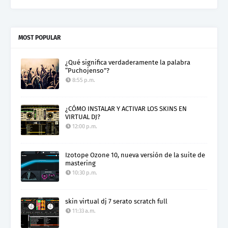
Electro Colombia Radio 2
MOST POPULAR
¿Qué significa verdaderamente la palabra
“Puchojenso”?
8:55 p.m.
¿CÓMO INSTALAR Y ACTIVAR LOS SKINS EN
VIRTUAL DJ?
12:00 p.m.
Izotope Ozone 10, nueva versión de la suite de
mastering
10:30 p.m.
skin virtual dj 7 serato scratch full
11:33 a.m.