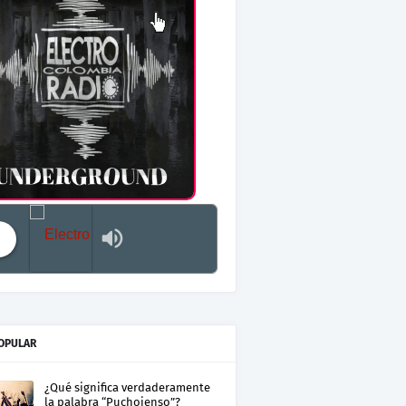
Electro Colombia Radio 2
OPULAR
¿Qué significa verdaderamente
la palabra “Puchojenso”?