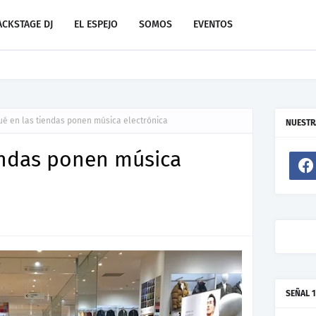
ACKSTAGE DJ
EL ESPEJO
SOMOS
EVENTOS
evo de Resonant Force ft. Carlos Garibay Jr
ué en las tiendas ponen música electrónica
NUESTR
endas ponen música
SEÑAL 1