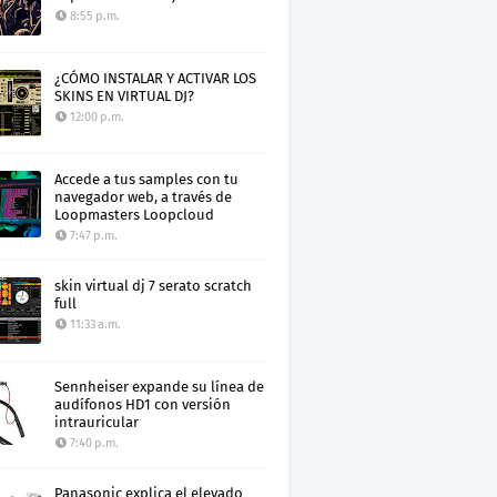
8:55 p.m.
¿CÓMO INSTALAR Y ACTIVAR LOS
SKINS EN VIRTUAL DJ?
12:00 p.m.
Accede a tus samples con tu
navegador web, a través de
Loopmasters Loopcloud
7:47 p.m.
skin virtual dj 7 serato scratch
full
11:33 a.m.
Sennheiser expande su línea de
audífonos HD1 con versión
intrauricular
7:40 p.m.
Panasonic explica el elevado