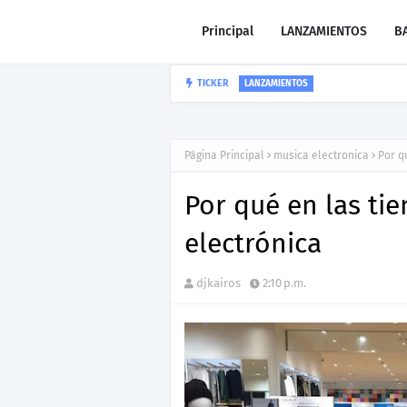
Principal
LANZAMIENTOS
B
“LEÓN” lo nu
TICKER
CARLOS GARIBAY JR
Página Principal
musica electronica
Por q
Por qué en las ti
electrónica
djkairos
2:10 p.m.