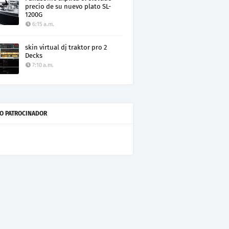
precio de su nuevo plato SL-
1200G
6:15 a.m.
skin virtual dj traktor pro 2
Decks
7:10 a.m.
O PATROCINADOR