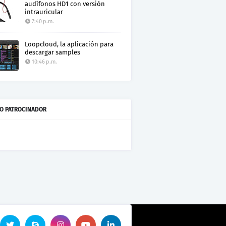
audífonos HD1 con versión
intrauricular
7:40 p.m.
Loopcloud, la aplicación para
descargar samples
10:46 p.m.
O PATROCINADOR