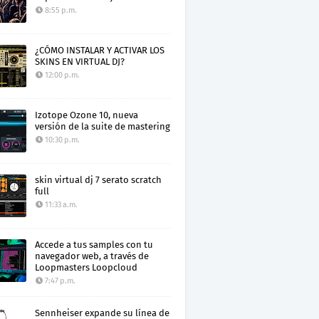
8:55 p.m.
¿CÓMO INSTALAR Y ACTIVAR LOS
SKINS EN VIRTUAL DJ?
12:00 p.m.
Izotope Ozone 10, nueva
versión de la suite de mastering
10:30 p.m.
skin virtual dj 7 serato scratch
full
11:33 a.m.
Accede a tus samples con tu
navegador web, a través de
Loopmasters Loopcloud
7:47 p.m.
Sennheiser expande su línea de