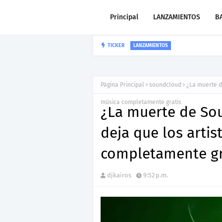
Principal
LANZAMIENTOS
B
TICKER
“LEÓN” lo nu
CARLOS GARIBAY JR
Página Principal
soundcloud
¿La muerte d
música completamente gratis
¿La muerte de So
deja que los arti
completamente gr
djkairos
9:52 p.m.