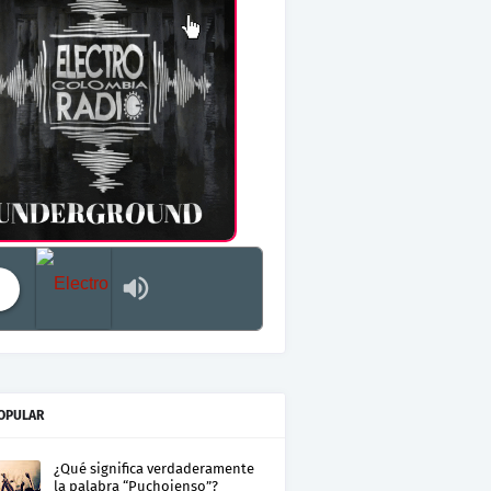
Electro Colombia Radio 2
OPULAR
¿Qué significa verdaderamente
la palabra “Puchojenso”?