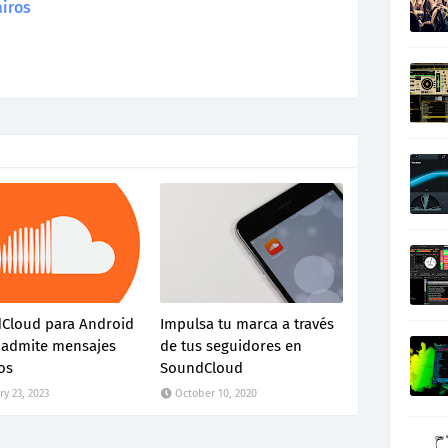
iros
Cloud para Android
Impulsa tu marca a través
 admite mensajes
de tus seguidores en
os
SoundCloud
ry 23, 2023
October 10, 2020