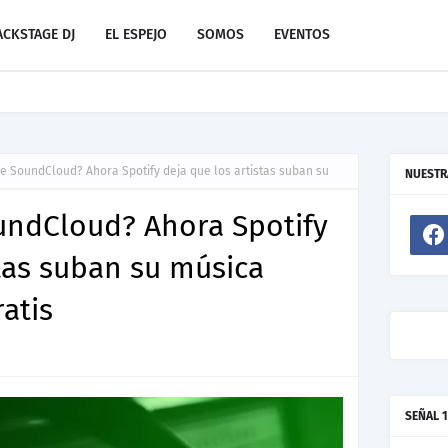
ACKSTAGE DJ
EL ESPEJO
SOMOS
EVENTOS
evo de Resonant Force ft. Carlos Garibay Jr
e SoundCloud? Ahora Spotify deja que los artistas suban su
NUESTR
undCloud? Ahora Spotify
stas suban su música
atis
SEÑAL 1