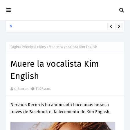
CARLOS GARIBAY JR
“LEÓN” lo nuevo de Resonant Force ft. Carlos Garibay Jr
Página Principal
Dios
Muere la vocalista Kim English
Muere la vocalista Kim
English
djkairos
11:28 a.m.
Nervous Records ha anunciado hace unas horas a
través de Facebook el fallecimiento de Kim English.