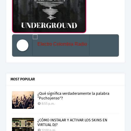
Electro Colombia Radio 2
MOST POPULAR
¿Qué significa verdaderamente la palabra
“Puchojenso”?
8:55 p.m.
¿CÓMO INSTALAR Y ACTIVAR LOS SKINS EN
VIRTUAL DJ?
12:00 p.m.