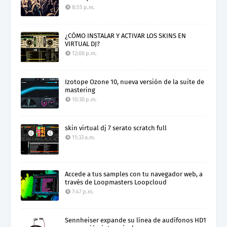
8:55 p.m.
¿CÓMO INSTALAR Y ACTIVAR LOS SKINS EN
VIRTUAL DJ?
12:00 p.m.
Izotope Ozone 10, nueva versión de la suite de
mastering
10:30 p.m.
skin virtual dj 7 serato scratch full
11:33 a.m.
Accede a tus samples con tu navegador web, a
través de Loopmasters Loopcloud
7:47 p.m.
Sennheiser expande su línea de audífonos HD1