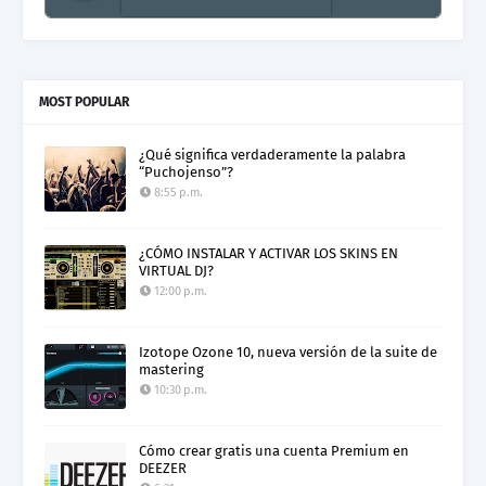
Electro Colombia Radio 2
MOST POPULAR
¿Qué significa verdaderamente la palabra
“Puchojenso”?
8:55 p.m.
¿CÓMO INSTALAR Y ACTIVAR LOS SKINS EN
VIRTUAL DJ?
12:00 p.m.
Izotope Ozone 10, nueva versión de la suite de
mastering
10:30 p.m.
Cómo crear gratis una cuenta Premium en
DEEZER