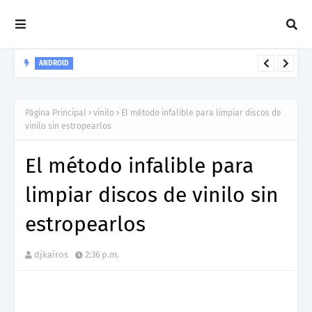
ANDROID
Rekordbox para iOS/Android ahora compatible con Spotify
Página Principal
vinilo
El método infalible para limpiar discos de
vinilo sin estropearlos
El método infalible para
limpiar discos de vinilo sin
estropearlos
djkairos
2:36 p.m.