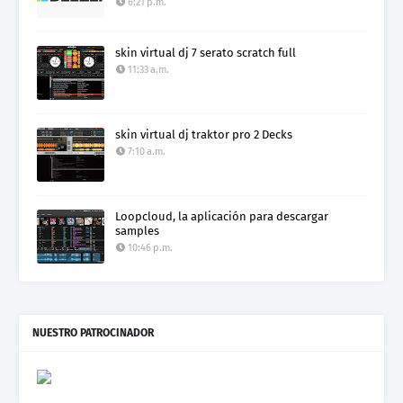
6:21 p.m.
skin virtual dj 7 serato scratch full
11:33 a.m.
skin virtual dj traktor pro 2 Decks
7:10 a.m.
Loopcloud, la aplicación para descargar
samples
10:46 p.m.
NUESTRO PATROCINADOR