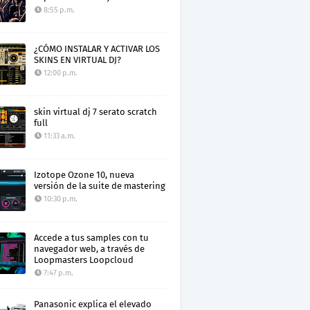
8:55 p.m.
¿CÓMO INSTALAR Y ACTIVAR LOS
SKINS EN VIRTUAL DJ?
12:00 p.m.
skin virtual dj 7 serato scratch
full
11:33 a.m.
Izotope Ozone 10, nueva
versión de la suite de mastering
10:30 p.m.
Accede a tus samples con tu
navegador web, a través de
Loopmasters Loopcloud
7:47 p.m.
Panasonic explica el elevado