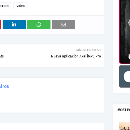
ccion
video
MÁS RECIENTES
ats
Nueva aplicación Akai iMPC Pro
iros
MOST P