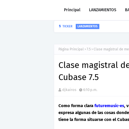
Principal
LANZAMIENTOS
B
TICKER
“LEÓN” lo nu
CARLOS GARIBAY JR
Página Principal
7.5
Clase magistral de me
Clase magistral d
Cubase 7.5
djkairos
6:10 p.m.
Como forma clara
futuremusic-es
, 
expresa algunas de las cosas donde 
tiene la forma situarse con el Cubas