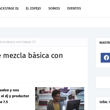
ACKSTAGE DJ
EL ESPEJO
SOMOS
EVENTOS
evo de Resonant Force ft. Carlos Garibay Jr
zcla básica con Cubase 7.5
NUESTR
e mezcla básica con
vuelve y nos
el dj y productor
e 7.5
SEÑAL 1