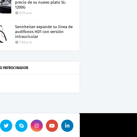
precio de su nuevo plato SL-
1200G
6:15 a.m.
Sennheiser expande su línea de
audífonos HD1 con versión
intrauricular
7:40 p.m.
O PATROCINADOR