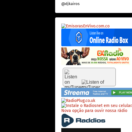
@djkairos