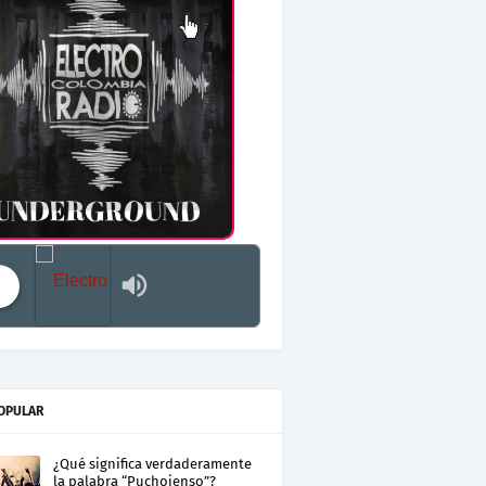
Electro Colombia Radio 2
OPULAR
¿Qué significa verdaderamente
la palabra “Puchojenso”?