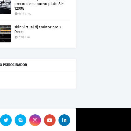
precio de su nuevo plato SL-
1200G
6:15 a.m.
skin virtual dj traktor pro 2
Decks
7:10 a.m.
O PATROCINADOR