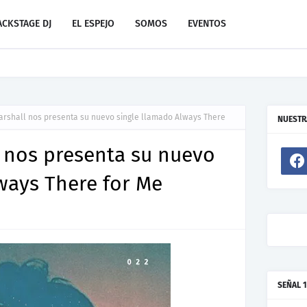
ACKSTAGE DJ
EL ESPEJO
SOMOS
EVENTOS
evo de Resonant Force ft. Carlos Garibay Jr
arshall nos presenta su nuevo single llamado Always There
NUESTR
 nos presenta su nuevo
ways There for Me
SEÑAL 1