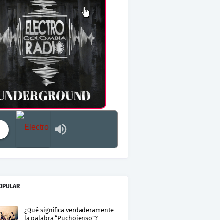
Electro Colombia Radio 2
OPULAR
¿Qué significa verdaderamente
la palabra “Puchojenso”?