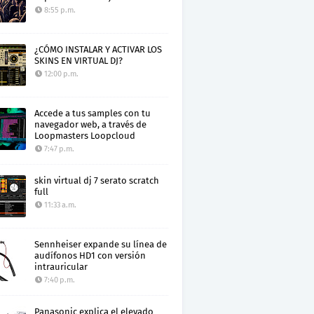
8:55 p.m.
¿CÓMO INSTALAR Y ACTIVAR LOS
SKINS EN VIRTUAL DJ?
12:00 p.m.
Accede a tus samples con tu
navegador web, a través de
Loopmasters Loopcloud
7:47 p.m.
skin virtual dj 7 serato scratch
full
11:33 a.m.
Sennheiser expande su línea de
audífonos HD1 con versión
intrauricular
7:40 p.m.
Panasonic explica el elevado