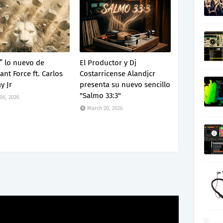
” lo nuevo de
El Productor y Dj
nt Force ft. Carlos
Costarricense Alandjcr
y Jr
presenta su nuevo sencillo
"Salmo 33:3"
 06, 2026
March 20, 2026