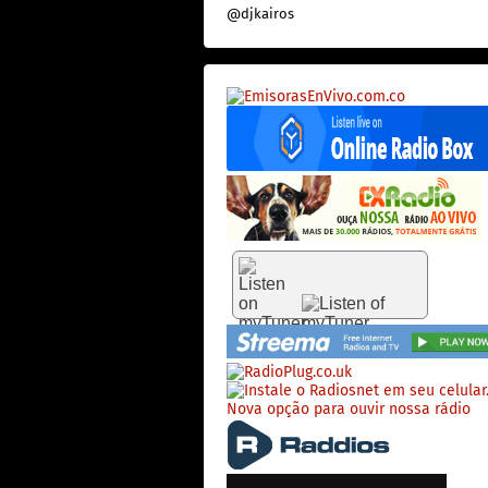
@djkairos