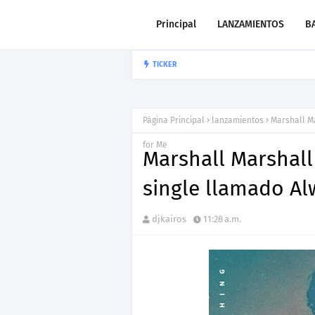
Principal
LANZAMIENTOS
B
“LEÓN” lo nu
TICKER
CARLOS GARIBAY JR
Página Principal
lanzamientos
Marshall M
for Me
Marshall Marshall
single llamado Al
djkairos
11:28 a.m.