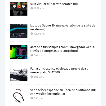
skin virtual dj 7 serato scratch full
11:33 a.m.
Izotope Ozone 10, nueva versión de la suite de
mastering
10:30 p.m.
Accede a tus samples con tu navegador web, a
través de Loopmasters Loopcloud
7:47 p.m.
Panasonic explica el elevado precio de su
nuevo plato SL-1200G
6:15 a.m.
Sennheiser expande su línea de audífonos HD1
con versión intrauricular
7:40 p.m.