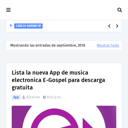
CARLOS GARIBAY JR
“LEÓN” lo nuevo de Resonant Force ft. Carlos Garibay Jr
Mostrando las entradas de septiembre, 2018
Mostrar todo
Lista la nueva App de musica
electronica E-Gospel para descarga
gratuita
djkairos
8:45 p.m.
App