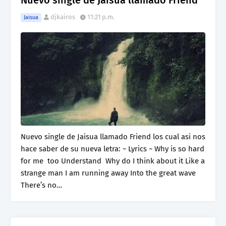
Nuevo single de Jaisua llamado Friend
djkairos
11:21 p.m.
Jaisua
Nuevo single de Jaisua llamado Friend los cual asi nos
hace saber de su nueva letra: ~ Lyrics ~ Why is so hard
for me too Understand Why do I think about it Like a
strange man I am running away Into the great wave
There’s no…