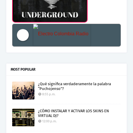
Electro Colombia Radio 2
MOST POPULAR
¿Qué significa verdaderamente la palabra
“Puchojenso”?
8:55 p.m.
¿CÓMO INSTALAR Y ACTIVAR LOS SKINS EN
VIRTUAL DJ?
12:00 p.m.