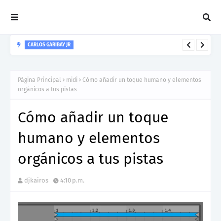
CARLOS GARIBAY JR
“LEÓN” lo nuevo de Resonant Force ft. Carlos Garibay Jr
Página Principal
midi
Cómo añadir un toque humano y elementos
orgánicos a tus pistas
Cómo añadir un toque
humano y elementos
orgánicos a tus pistas
djkairos
4:10 p.m.