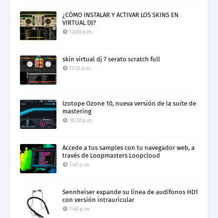
¿CÓMO INSTALAR Y ACTIVAR LOS SKINS EN
VIRTUAL DJ?
12:00 p.m.
skin virtual dj 7 serato scratch full
11:33 a.m.
Izotope Ozone 10, nueva versión de la suite de
mastering
10:30 p.m.
Accede a tus samples con tu navegador web, a
través de Loopmasters Loopcloud
7:47 p.m.
Sennheiser expande su línea de audífonos HD1
con versión intrauricular
7:40 p.m.