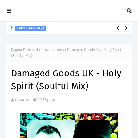
CARLOS GARIBAY JR
“LEÓN” lo nuevo de Resonant Force ft. Carlos Garibay Jr
Página Principal
lanzamientos
Damaged Goods UK - Holy Spirit
(Soulful Mix)
Damaged Goods UK - Holy
Spirit (Soulful Mix)
djkairos
10:38 p.m.