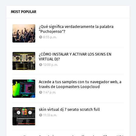
MOST POPULAR
¿Qué significa verdaderamente la palabra
“Puchojenso”?
8:55 p.m.
¿CÓMO INSTALAR Y ACTIVAR LOS SKINS EN
VIRTUAL DJ?
12:00 p.m.
Accede a tus samples con tu navegador web, a
través de Loopmasters Loopcloud
7:47 p.m.
skin virtual dj 7 serato scratch full
11:33 a.m.