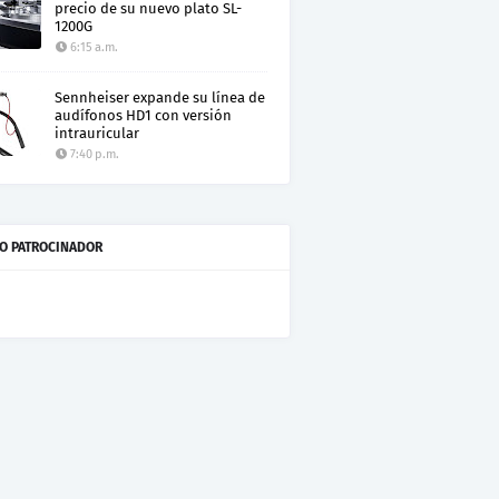
precio de su nuevo plato SL-
1200G
6:15 a.m.
Sennheiser expande su línea de
audífonos HD1 con versión
intrauricular
7:40 p.m.
O PATROCINADOR