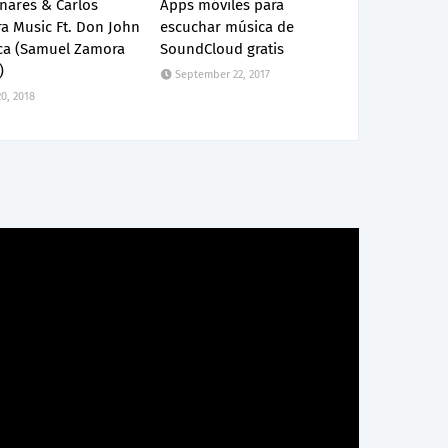
nares & Carlos
Apps móviles para
a Music Ft. Don John
escuchar música de
nca (Samuel Zamora
SoundCloud gratis
)
September 22, 2017
0, 2018