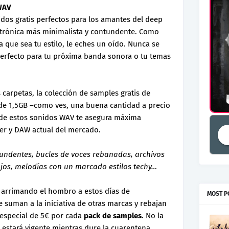
WAV
dos gratis perfectos para los amantes del deep
ectrónica más minimalista y contundente. Como
que sea tu estilo, le eches un oído. Nunca se
perfecto para tu próxima banda sonora o tu temas
carpetas, la colección de samples gratis de
de 1,5GB –como ves, una buena cantidad a precio
it de estos sonidos WAV te asegura máxima
er y DAW actual del mercado.
tundentes, bucles de voces rebanadas, archivos
bajos, melodías con un marcado estilos techy…
 arrimando el hombro a estos días de
MOST P
 suman a la iniciativa de otras marcas y rebajan
o especial de 5€ por cada
pack de samples
. No la
 estará vigente mientras dure la cuarentena.