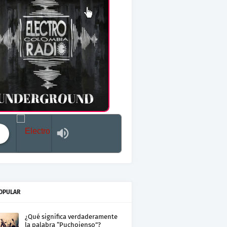
Electro Colombia Radio 2
OPULAR
¿Qué significa verdaderamente
la palabra “Puchojenso”?