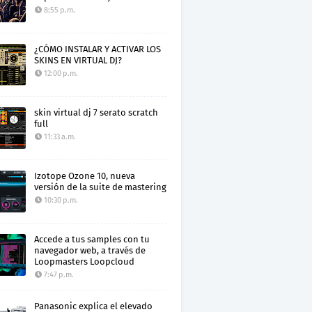
8:55 p.m.
¿CÓMO INSTALAR Y ACTIVAR LOS
SKINS EN VIRTUAL DJ?
12:00 p.m.
skin virtual dj 7 serato scratch
full
11:33 a.m.
Izotope Ozone 10, nueva
versión de la suite de mastering
10:30 p.m.
Accede a tus samples con tu
navegador web, a través de
Loopmasters Loopcloud
7:47 p.m.
Panasonic explica el elevado