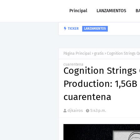
Principal
LANZAMIENTOS
B
TICKER
“LEÓN” lo nu
CARLOS GARIBAY JR
Página Principal
gratis
Cognition Strings Q
cuarentena
Cognition Strings
Production: 1,5GB 
cuarentena
djkairos
5:43 p.m.