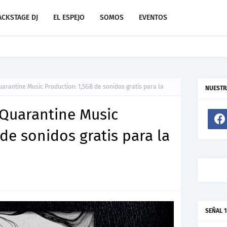
ACKSTAGE DJ
EL ESPEJO
SOMOS
EVENTOS
evo de Resonant Force ft. Carlos Garibay Jr
uarantine Music Production: 1,5GB de sonidos gratis para la
NUESTR
 Quarantine Music
de sonidos gratis para la
SEÑAL 1