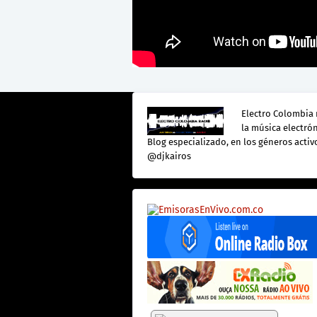
Electro Colombia 
la música electró
Blog especializado, en los géneros activo
@djkairos