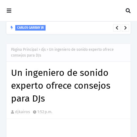
ALANDJCR
El Productor y Dj Costarricense Alandjcr presenta su nuevo
sencillo "Salmo 33:3"
Página Principal
djs
Un ingeniero de sonido experto ofrece
consejos para DJs
Un ingeniero de sonido
experto ofrece consejos
para DJs
djkairos
1:52 p.m.