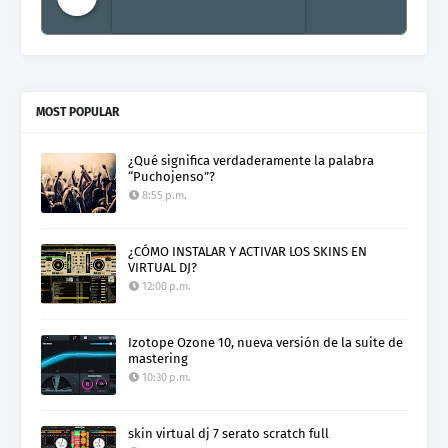
Electro Colombia Radio 2
MOST POPULAR
¿Qué significa verdaderamente la palabra
“Puchojenso”?
8:55 p.m.
¿CÓMO INSTALAR Y ACTIVAR LOS SKINS EN
VIRTUAL DJ?
12:00 p.m.
Izotope Ozone 10, nueva versión de la suite de
mastering
10:30 p.m.
skin virtual dj 7 serato scratch full