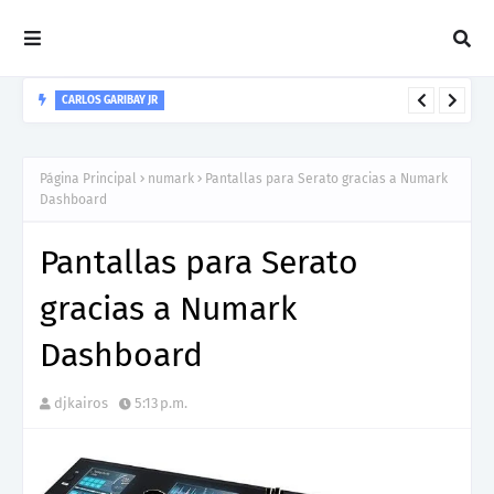
CARLOS GARIBAY JR
“LEÓN” lo nuevo de Resonant Force ft. Carlos Garibay Jr
Página Principal
numark
Pantallas para Serato gracias a Numark
Dashboard
Pantallas para Serato
gracias a Numark
Dashboard
djkairos
5:13 p.m.