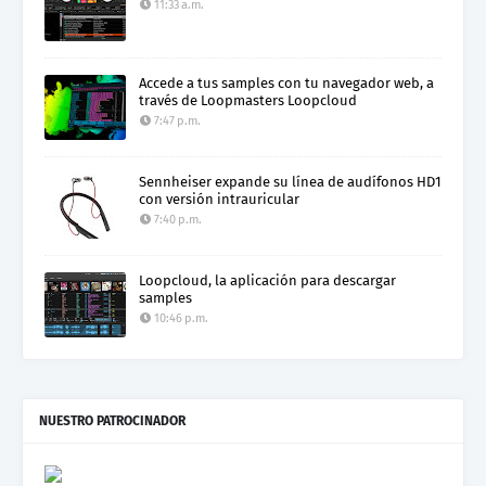
11:33 a.m.
Accede a tus samples con tu navegador web, a
través de Loopmasters Loopcloud
7:47 p.m.
Sennheiser expande su línea de audífonos HD1
con versión intrauricular
7:40 p.m.
Loopcloud, la aplicación para descargar
samples
10:46 p.m.
NUESTRO PATROCINADOR